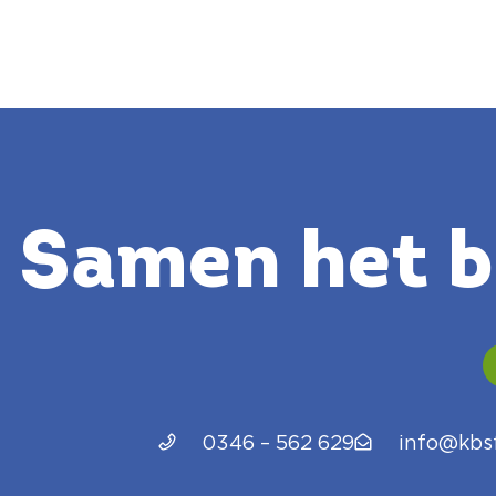
Samen het be
0346 – 562 629
info@kbsf