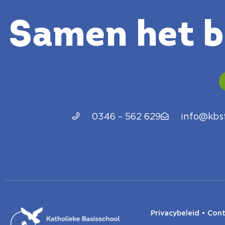
Samen het be
0346 – 562 629
info@kbsf
Privacybeleid
•
Cont