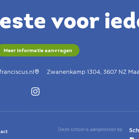
ste voor ied
Meer informatie aanvragen
ranciscus.nl
Zwanenkamp 1304, 3607 NZ Maa
Deze school is aangesloten bij:
act