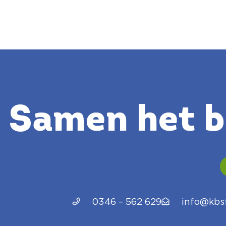
Samen het be
0346 – 562 629
info@kbsf