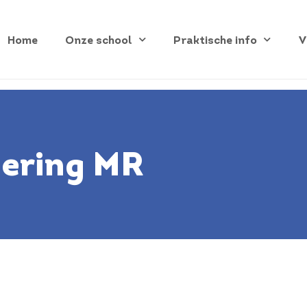
Home
Onze school
Praktische info
V
iering MR
s Viering MR