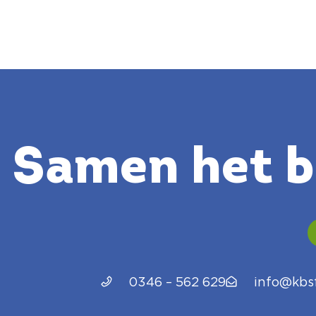
Samen het be
0346 – 562 629
info@kbsf