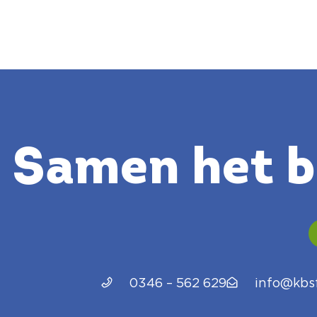
Samen het be
0346 – 562 629
info@kbsf